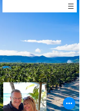
Mauritius entdecken
​Immobilien
Eigentum erwerben
Kulinarik
Süd-West A-HA
Leben im Alter
Klima
Nord-West A-Ja
Immobilienmarkt
Bilder und Videos
Aufenthaltsbewilligung
Bevölkerung